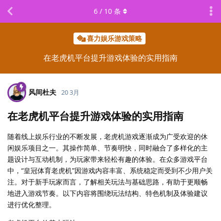
6
/
10
条
喜力娱乐游戏策略
在老虎机平台提升游戏体验的实用指南
风间杜夫
20 3月
在老虎机平台提升游戏体验的实用指南
随着线上娱乐行业的不断发展，老虎机游戏逐渐成为广受欢迎的休
闲娱乐项目之一。其操作简单、节奏明快，同时融合了多样化的主
题设计与互动机制，为玩家带来轻松有趣的体验。在众多游戏平台
中，“皇冠体育老虎机”因游戏内容丰富、系统稳定而受到不少用户关
注。对于新手玩家而言，了解相关玩法与基础思路，有助于更顺畅
地进入游戏节奏。以下内容将围绕玩法结构、特色机制及体验建议
进行优化整理。