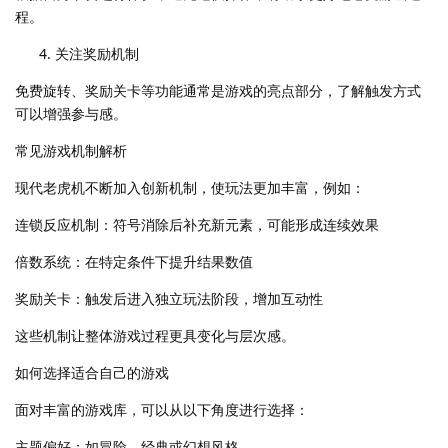
程。
关注奖励机制
免费旋转、奖励关卡等功能通常是游戏的亮点部分，了解触发方式
可以增强参与感。
常见游戏机制解析
现代老虎机不断加入创新机制，使玩法更加丰富，例如：
连锁反应机制：符号消除后补充新元素，可能形成连续效果
倍数系统：在特定条件下提升结果数值
奖励关卡：触发后进入独立玩法阶段，增加互动性
这些机制让整体游戏过程更具变化与层次感。
如何选择适合自己的游戏
面对丰富的游戏库，可以从以下角度进行选择：
主题偏好：如冒险、经典或幻想风格