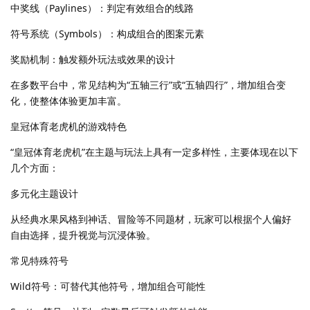
中奖线（Paylines）：判定有效组合的线路
符号系统（Symbols）：构成组合的图案元素
奖励机制：触发额外玩法或效果的设计
在多数平台中，常见结构为“五轴三行”或“五轴四行”，增加组合变
化，使整体体验更加丰富。
皇冠体育老虎机的游戏特色
“皇冠体育老虎机”在主题与玩法上具有一定多样性，主要体现在以下
几个方面：
多元化主题设计
从经典水果风格到神话、冒险等不同题材，玩家可以根据个人偏好
自由选择，提升视觉与沉浸体验。
常见特殊符号
Wild符号：可替代其他符号，增加组合可能性