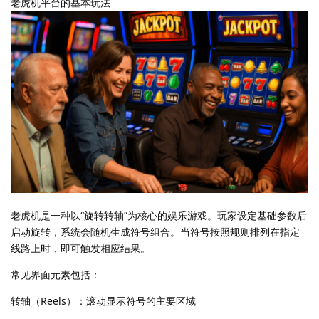
老虎机平台的基本玩法
老虎机是一种以“旋转转轴”为核心的娱乐游戏。玩家设定基础参数后
启动旋转，系统会随机生成符号组合。当符号按照规则排列在指定
线路上时，即可触发相应结果。
常见界面元素包括：
转轴（Reels）：滚动显示符号的主要区域