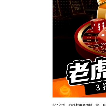
投入硬幣、拉搖桿啟動捲軸，當三個