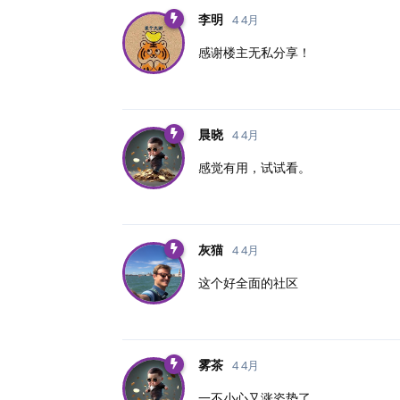
李明
4 4月
感谢楼主无私分享！
晨晓
4 4月
感觉有用，试试看。
灰猫
4 4月
这个好全面的社区
雾茶
4 4月
一不小心又涨姿势了。