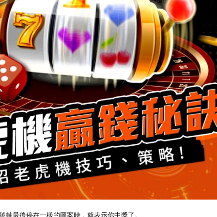
捲軸最後停在一樣的圖案時，就表示你中獎了。