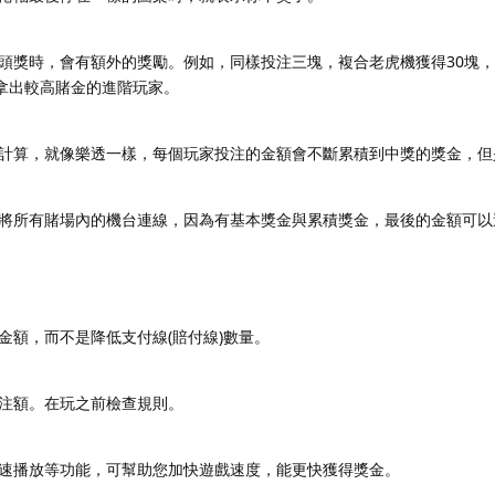
頭獎時，會有額外的獎勵。例如，同樣投注三塊，複合老虎機獲得30塊
次拿出較高賭金的進階玩家。
計算，就像樂透一樣，每個玩家投注的金額會不斷累積到中獎的獎金，但
將所有賭場內的機台連線，因為有基本獎金與累積獎金，最後的金額可以
金額，而不是降低支付線(賠付線)數量。
注額。在玩之前檢查規則。
速播放等功能，可幫助您加快遊戲速度，能更快獲得獎金。