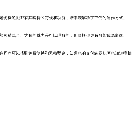
老虎機遊戲都有其獨特的符號和功能，賠率表解釋了它們的運作方式。
額累積獎金。大勝的魅力是可以理解的，但這樣你更有可能成為贏家。
這裡您可以找到免費旋轉和累積獎金，知道您的支付線意味著您知道獲勝