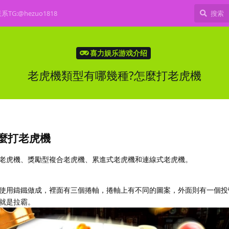
TG:@hezuo1818
喜力娱乐游戏介绍
老虎機類型有哪幾種?怎麼打老虎機
麼打老虎機
老虎機、獎勵型複合老虎機、累進式老虎機和連線式老虎機。
使用鑄鐵做成，裡面有三個捲軸，捲軸上有不同的圖案，外面則有一個投
就是拉霸。