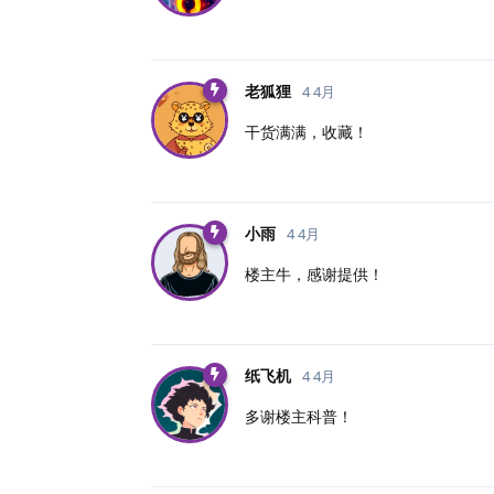
老狐狸
4 4月
干货满满，收藏！
小雨
4 4月
楼主牛，感谢提供！
纸飞机
4 4月
多谢楼主科普！