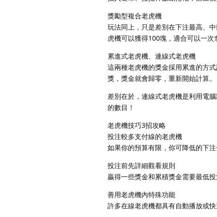
獎勵型複合老虎機
玩法同上，只是差別在下注最高、中
虎機可以獲得100塊，適合可以一
累進式老虎機、連線式老虎機
這兩種老虎機的獎金採用累進的方式
獎，獎金就會歸零，重新開始計算。
差別在於，連線式老虎機是利用電腦
的數目！
老虎機技巧3招攻略
投注較多支付線的老虎機
如果你的預算有限，你可降低的下注
投注前先詳細觀看規則
贏得一些獎金和累積獎金需要最低投
善用老虎機內特殊功能
許多在線老虎機都具有自動播放或快