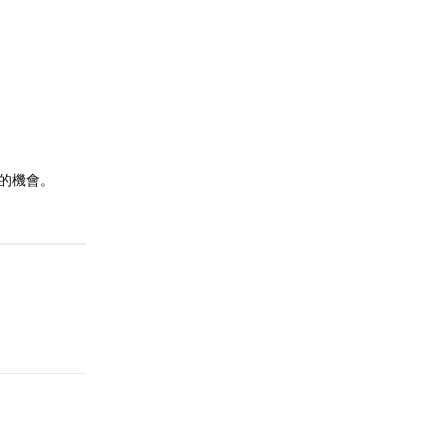
的機會。
回复
回复