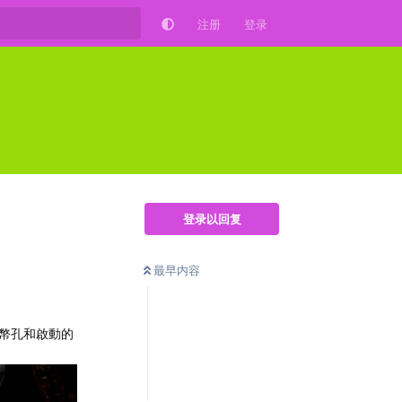
注册
登录
登录以回复
最早内容
幣孔和啟動的