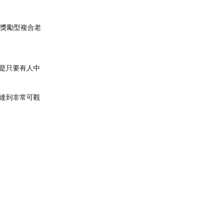
，獎勵型複合老
是只要有人中
達到非常可觀