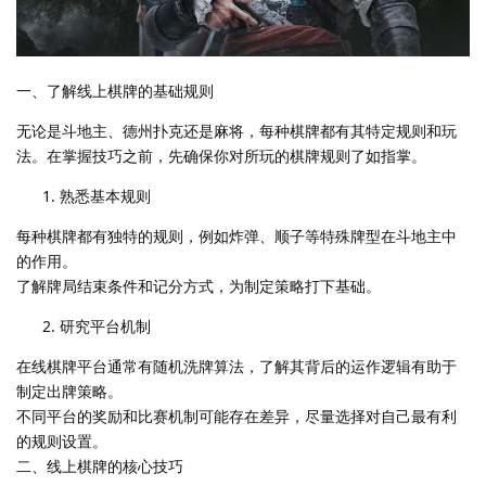
一、了解线上棋牌的基础规则
无论是斗地主、德州扑克还是麻将，每种棋牌都有其特定规则和玩
法。在掌握技巧之前，先确保你对所玩的棋牌规则了如指掌。
熟悉基本规则
每种棋牌都有独特的规则，例如炸弹、顺子等特殊牌型在斗地主中
的作用。
了解牌局结束条件和记分方式，为制定策略打下基础。
研究平台机制
在线棋牌平台通常有随机洗牌算法，了解其背后的运作逻辑有助于
制定出牌策略。
不同平台的奖励和比赛机制可能存在差异，尽量选择对自己最有利
的规则设置。
二、线上棋牌的核心技巧