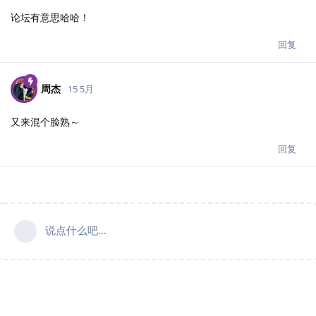
论坛有意思哈哈！
回复
周杰
15 5月
又来混个脸熟～
回复
说点什么吧...