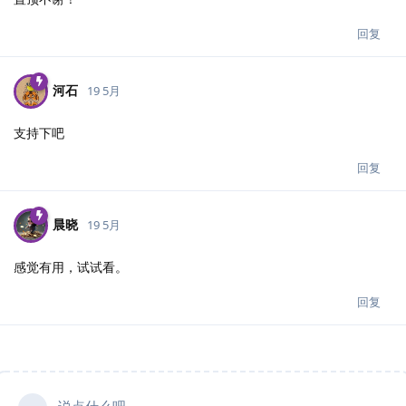
回复
河石
19 5月
支持下吧
回复
晨晓
19 5月
感觉有用，试试看。
回复