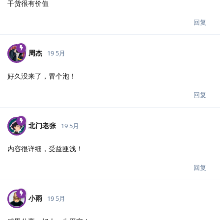
干货很有价值
回复
周杰
19 5月
好久没来了，冒个泡！
回复
北门老张
19 5月
内容很详细，受益匪浅！
回复
小雨
19 5月