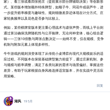
家）、看三张或看四张抢庄（提前展示部分牌辅助决策）等创新形
式。某些版本增加额外特殊牌型，如顺子牛、同花牛或葫芦牛，进
一步提升赔率梯度与趣味性。规则细微差异还体现在计分方式、庄
家轮换频率以及花色是否参与比较上。
例如，某些棋牌室版本更注重心理战术与虚张声势，而线上平台则
通过算法确保洗牌随机性与公开验牌。无论何种变体，核心组合逻
辑——三张10倍数与两张点数决定——始终不变，仅在规模、竞争
机制与附加元素上体现多样性。
牛牛游戏的规则演变体现了从传统小桌博弈向现代大规模娱乐的适
应过程。不同版本在保留基础牌型魅力前提下，通过庄家机制、参
与规模与赔率调整，满足了各类玩家的需求与场景偏好。掌握这些
差异，有助于玩家根据自身风格选择适宜版本，并在实战中灵活应
用策略。
回复
湖风
19 5月