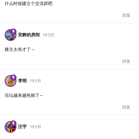
什么时候建立个交流群吧
回复
安静的房间
19 5月
楼主太有才了～
回复
李明
19 5月
论坛越来越热闹了～
回复
汪宇
19 5月