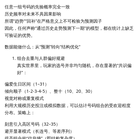
任意一组号码的先验概率完全一致
历史频率对未来不具因果影响
所谓“趋势”“回补”在严格意义上不可检验为预测因子
因此，任何声称“通过历史走势预测下一期”的模型，都在统计上缺乏
可验证的优势。
数据能做什么：从“预测”转向“结构优化”
组合去重与人群偏好规避
真实世界里，玩家的选号并非均匀随机，存在显著的“共识偏
好”：
偏爱生日区间（1–31）
倾向顺子（1-2-3-4-5）、整十（10、20、30）
视觉对称或重复模式
利用大规模历史投注或模拟数据，可以估计号码组合的受欢迎程度
分布。策略上：
刻意引入高区号码（32–35）
避开显著模式（长连号、等差序列）
提高组合的“信息熵”（即结构复杂度）