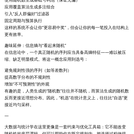
应用覆盖算法生成多注组合
引入“反人群偏好”过滤器
固定周期与预算执行
这样的系统不会让你“更容易中奖”，但会让你的每一笔投入在结构上
更有效率。
趣味延伸：信息熵与“看起来随机”
在信息论中，一个真正随机的序列应当具备高熵特征——难以被压
缩、缺乏明显模式。将这一概念应用到选号：
避免规则性强的序列（如等差数列）
提高数字分布的不规则性
增加“不可预测性”的外观
有趣的是，人类生成的“随机数”往往并不随机，而算法生成的随机数
反而更接近理想分布。因此，“机选”在统计意义上，往往比“自选”更
接近均匀采样。
—
大数据与统计学在这里更像是一套约束与优化工具箱：它不能改变
随机性的底层逻辑，但可以帮助你在既定规则内，把选择过程做得