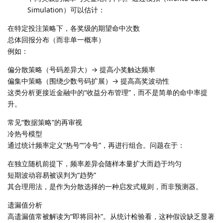
Simulation）可以估计：
在特定投注策略下，各奖级的期望命中次数
总体回报分布（而非单一概率）
例如：
偏分散策略（号码差异大）→ 提高小奖触达频率
偏集中策略（围绕少数号码扩展）→ 提高高奖波动性
这类分析更接近金融中的“收益分布管理”，而不是简单的命中率提
升。
常见“数据策略”的再审视
冷热号模型
通过统计频率定义“热号”“冷号”，再进行组合。问题在于：
在独立随机前提下，频率差异会随样本量扩大而趋于均匀
短期波动容易被误判为“趋势”
其合理用法，是作为分散选择的一种启发式规则，而非预测器。
遗漏值分析
高遗漏值常被解读为“即将回补”。从统计检验看，这种假设缺乏显著