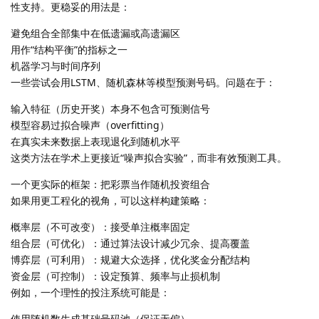
性支持。更稳妥的用法是：
避免组合全部集中在低遗漏或高遗漏区
用作“结构平衡”的指标之一
机器学习与时间序列
一些尝试会用LSTM、随机森林等模型预测号码。问题在于：
输入特征（历史开奖）本身不包含可预测信号
模型容易过拟合噪声（overfitting）
在真实未来数据上表现退化到随机水平
这类方法在学术上更接近“噪声拟合实验”，而非有效预测工具。
一个更实际的框架：把彩票当作随机投资组合
如果用更工程化的视角，可以这样构建策略：
概率层（不可改变）：接受单注概率固定
组合层（可优化）：通过算法设计减少冗余、提高覆盖
博弈层（可利用）：规避大众选择，优化奖金分配结构
资金层（可控制）：设定预算、频率与止损机制
例如，一个理性的投注系统可能是：
使用随机数生成基础号码池（保证无偏）