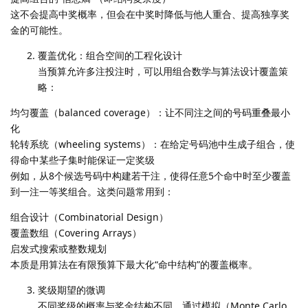
这不会提高中奖概率，但会在中奖时降低与他人重合、提高独享奖
金的可能性。
覆盖优化：组合空间的工程化设计
当预算允许多注投注时，可以用组合数学与算法设计覆盖策
略：
均匀覆盖（balanced coverage）：让不同注之间的号码重叠最小
化
轮转系统（wheeling systems）：在给定号码池中生成子组合，使
得命中某些子集时能保证一定奖级
例如，从8个候选号码中构建若干注，使得任意5个命中时至少覆盖
到一注一等奖组合。这类问题常用到：
组合设计（Combinatorial Design）
覆盖数组（Covering Arrays）
启发式搜索或整数规划
本质是用算法在有限预算下最大化“命中结构”的覆盖概率。
奖级期望的微调
不同奖级的概率与奖金结构不同。通过模拟（Monte Carlo