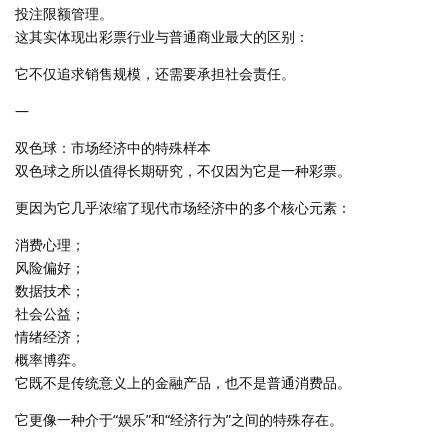
投注限额管理。
这其实体现出彩票行业与普通商业最大的区别：
它不仅追求销售规模，还需要承担社会责任。
—
双色球：市场经济中的特殊样本
双色球之所以值得长期研究，不仅因为它是一种彩票。
更因为它几乎浓缩了现代市场经济中的多个核心元素：
消费心理；
风险偏好；
数据技术；
社会公益；
情绪经济；
概率博弈。
它既不是传统意义上的金融产品，也不是普通消费品。
它更像一种介于“娱乐”和“经济行为”之间的特殊存在。