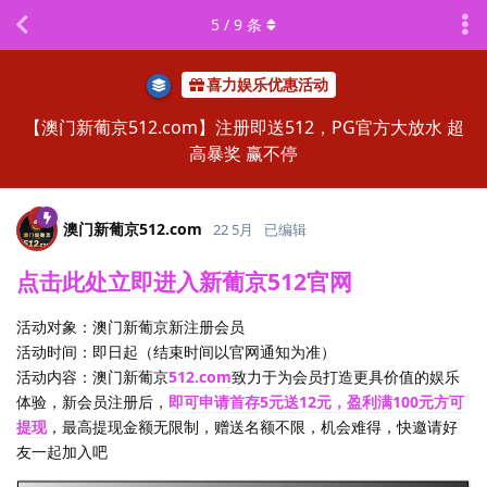
5
/
9
条
喜力娱乐优惠活动
【澳门新葡京512.com】注册即送512，PG官方大放水 超
高暴奖 赢不停
澳门新葡京512.​com
22 5月
已编辑
点击此处立即进入新葡京512官网
活动对象：澳门新葡京新注册会员
活动时间：即日起（结束时间以官网通知为准）
活动内容：澳门新葡京
512.com
致力于为会员打造更具价值的娱乐
体验，新会员注册后，
即可申请首存5元送12元，盈利满100元方可
提现
，最高提现金额无限制，赠送名额不限，机会难得，快邀请好
友一起加入吧