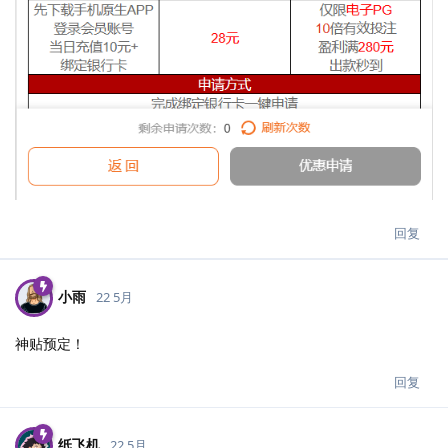
回复
小雨
22 5月
神贴预定！
回复
纸飞机
22 5月