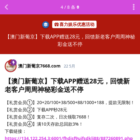
4
/
8
条
喜力娱乐优惠活动
【澳门新葡京】下载APP赠送28元，回馈新老客户周周神秘
彩金送不停
澳门新葡京7668.​com
22 5月
【澳门新葡京】下载APP赠送28元，回馈新
老客户周周神秘彩金送不停
【礼赏会员①】20+20/100+38/500+88/1000+188，提款无限制！
【礼赏会员②】下载APP秒28元
【礼赏会员③】复存二次，日次领取7688！
【礼赏会员④】满10天存款总回款3%！
下载链接：
https://134.122.254.3:6001/fhdisf9ujfsdklj88/887260891.php