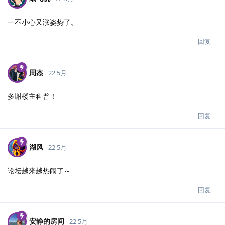
一不小心又涨姿势了。
回复
周杰
22 5月
多谢楼主科普！
回复
湖风
22 5月
论坛越来越热闹了～
回复
安静的房间
22 5月