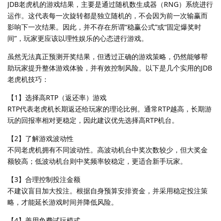
JDB老虎机的游戏结果，主要是通过随机数生成器（RNG）系统进行
运作。这代表每一次旋转都是独立随机的，不会因为前一次输赢而
影响下一次结果。因此，并不存在所谓“稳赢公式”或“固定爆奖时
间”，玩家更应该以理性娱乐的心态进行游戏。
虽然无法真正预测开奖结果，但透过正确的游戏策略，仍然能够帮
助玩家提升整体游戏体验，并有效控制风险。以下是几个实用的JDB
老虎机技巧：
【1】选择高RTP（返还率）游戏
RTP代表老虎机长期返还给玩家的理论比例。通常RTP越高，长期游
玩的回报率相对更稳定，因此建议优先选择高RTP机台。
【2】了解游戏波动性
不同老虎机拥有不同波动性。高波动机台中奖次数较少，但大奖金
额较高；低波动机台则中奖频率较稳定，更适合新手玩家。
【3】合理控制投注金额
不建议盲目加大投注。根据自身预算安排资金，并采用稳定投注策
略，才能延长游戏时间并降低风险。
【4】善用免费试玩模式