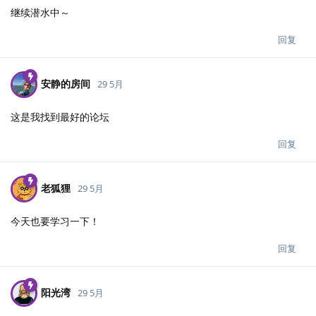
继续潜水中～
回复
安静的房间
29 5月
这是我找到最好的论坛
回复
老狐狸
29 5月
今天也要学习一下！
回复
阳光湾
29 5月