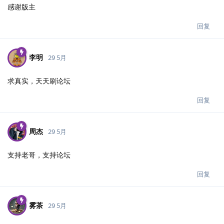
感谢版主
回复
李明
29 5月
求真实，天天刷论坛
回复
周杰
29 5月
支持老哥，支持论坛
回复
雾茶
29 5月