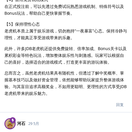
在正式投注前，可以先透过免费试玩熟悉游戏机制、特殊符号以及
Bonus玩法，帮助自己更快掌握节奏。
【5】保持理性心态
老虎机本质上属于娱乐游戏，切勿抱持“一夜暴富”心态。保持冷静与
理性，才能真正享受游戏带来的乐趣。
此外，许多JDB老虎机还提供免费旋转、倍率加成、Bonus关卡以及
累积彩金等特色玩法，增加整体娱乐性与刺激感。玩家可以根据自
己的喜好，选择适合的游戏模式，打造更丰富的游玩体验。
总而言之，虽然老虎机结果具有随机性，但透过了解中奖概率、掌
握基本技巧以及做好资金管理，依然能够帮助玩家提升整体游戏体
验。与其盲目追求高额奖金，不如用更聪明、更理性的方式享受JDB
老虎机带来的娱乐魅力。
回复
河石
29 5月