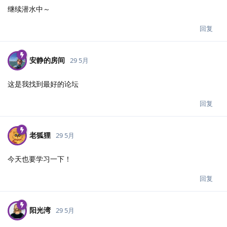
继续潜水中～
回复
安静的房间
29 5月
这是我找到最好的论坛
回复
老狐狸
29 5月
今天也要学习一下！
回复
阳光湾
29 5月