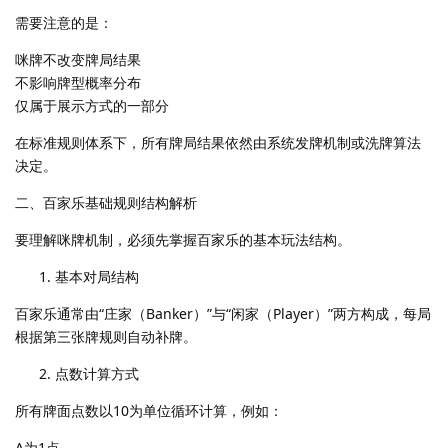
需要注意的是：
咪牌不改变牌局结果
不影响牌型概率分布
仅属于展示方式的一部分
在标准规则体系下，所有牌局结果依然由系统发牌机制或洗牌算法
决定。
二、百家乐基础规则结构解析
要理解咪牌机制，必须先掌握百家乐的基本玩法结构。
基本对局结构
百家乐通常由“庄家（Banker）”与“闲家（Player）”两方构成，每局
根据第三张牌规则自动补牌。
点数计算方式
所有牌面点数以10为单位循环计算，例如：
A为1点