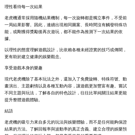
理性看待每一次結果
老虎機通常採用隨機結果機制，每一次旋轉都是獨立事件，不受前
一局結果影響。因此，連續出現相同圖案、長時間沒有觸發特殊功
能，或剛獲得獎勵後再次遊玩，都不能作為推測下一次結果的依
據。
以理性的態度理解遊戲設計，比依賴各種未經證實的技巧或傳聞，
更有助於建立健康的娛樂觀念。
享受遊戲本身的樂趣
現代老虎機除了基本玩法之外，還加入了免費旋轉、特殊符號、動
畫演出、主題劇情以及各種互動內容，讓遊戲更加豐富有趣。嘗試
不同主題與玩法，了解各自的特色設計，往往比單純關注結果更能
提升整體遊戲體驗。
結語
老虎機的吸引力來自多元的玩法與娛樂體驗，而不是任何能夠保證
結果的方法。了解回報率與波動率的真正含義、建立合理的娛樂預