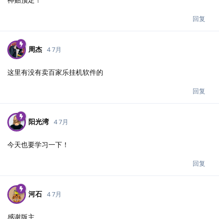
回复
周杰
4 7月
这里有没有卖百家乐挂机软件的
回复
阳光湾
4 7月
今天也要学习一下！
回复
河石
4 7月
感谢版主