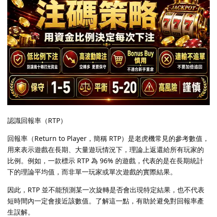
認識回報率（RTP）
回報率（Return to Player，簡稱 RTP）是老虎機常見的參考數值，
用來表示遊戲在長期、大量遊玩情況下，理論上返還給所有玩家的
比例。例如，一款標示 RTP 為 96% 的遊戲，代表的是在長期統計
下的理論平均值，而非單一玩家或單次遊戲的實際結果。
因此，RTP 並不能預測某一次旋轉是否會出現特定結果，也不代表
短時間內一定會接近該數值。了解這一點，有助於避免對回報率產
生誤解。