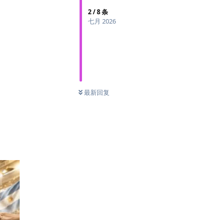
2
/
8
条
七月 2026
最新回复