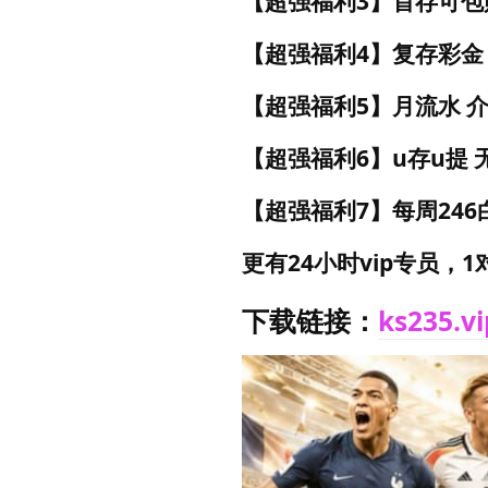
【超强福利3】首存可包
【超强福利4】复存彩
【超强福利5】月流水 
【超强福利6】u存u提 
【超强福利7】每周246白
更有24小时vip专员，
下载链接：
ks235.vi