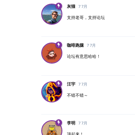
灰猫
7 7月
支持老哥，支持论坛
咖啡跑腿
7 7月
论坛有意思哈哈！
汪宇
7 7月
不错不错～
李明
7 7月
顶起来！