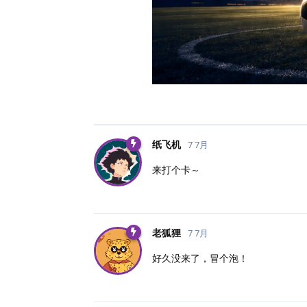
纸飞机
7 7月
来打个卡～
老狐狸
7 7月
好久没来了，冒个泡！