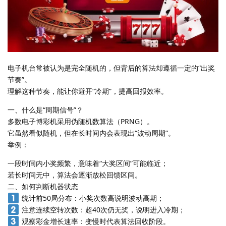
电子机台常被认为是完全随机的，但背后的算法却遵循一定的“出奖
节奏”。
理解这种节奏，能让你避开“冷期”，提高回报效率。
一、什么是“周期信号”？
多数电子博彩机采用伪随机数算法（PRNG）。
它虽然看似随机，但在长时间内会表现出“波动周期”。
举例：
一段时间内小奖频繁，意味着“大奖区间”可能临近；
若长时间无中，算法会逐渐放松回馈区间。
二、如何判断机器状态
统计前50局分布：小奖次数高说明波动高期；
注意连续空转次数：超40次仍无奖，说明进入冷期；
观察彩金增长速率：变慢时代表算法回收阶段。