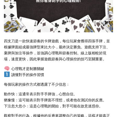
四支刀是一款快速節奏的卡牌遊戲，每位玩家會獲得四張手牌，並
根據牌面組成最強牌型來比大小，最終決定勝負。遊戲支持下注、
棄牌與加注等操作，並強調心理戰和節奏控制。線上版相較於現
場，速度更快，因此掌握遊戲節奏與心理操控的技巧至關重要。
心理戰才是制勝關鍵
讀懂對手的操作習慣
每個玩家的操作方式都透露了不少信息：
動作快：這通常表示對手手牌強，心態自信。
猶豫慢：這可能表示對手牌面不理想，或者他在測試你的反應。
下注忽大忽小：這是心理戰的開始，對手可能在故意迷惑你。
觀察對手的行為，根據他的反應來調整自己的策略，這樣才能真正