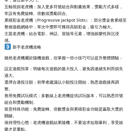
五軸視頻老虎機：加入更多符號組合與動畫效果，獎勵方式多樣，
常設有免費旋轉、倍數或獎勵回合。
累積彩金老虎機（Progressive Jackpot Slots）：部分獎金會累積至
整個遊戲網絡中，單次中獎即可獲得高額彩金，吸引力極大。
主題老虎機：結合電影、神話、冒險等元素，增強娛樂性與沉浸
感。
新手老虎機攻略
雖然老虎機屬於隨機遊戲，但掌握一些小技巧可以提升整體體驗：
設定遊戲預算：明確每次遊戲的最大投入，避免因連續失利而損失
過大。
選擇合適投注額：初學者建議以小額投注開始，熟悉遊戲後再調
整。
善用免費試玩模式：多數線上老虎機提供試玩版本，可以熟悉符號
組合和獎勵機制。
留意特殊功能：免費旋轉、倍數獎金與累積彩金功能是贏取大獎的
關鍵。
保持理性心態：老虎機遊戲結果隨機，不要追求短期暴利，享受娛
樂才是重點。