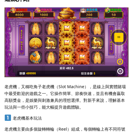
老虎機，又稱吃角子老虎機（Slot Machine），是線上與實體賭場
中最受歡迎的遊戲之一。它操作簡單、節奏快速，並且有機會贏取
高額獎金，是娛樂與刺激兼具的理想選擇。對新手來說，理解基本
玩法與一些小技巧，能大幅提升遊戲體驗。
老虎機基本玩法
老虎機主要由多個旋轉轉輪（Reel）組成，每個轉輪上有不同符號