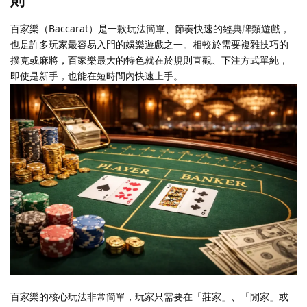
則
百家樂（Baccarat）是一款玩法簡單、節奏快速的經典牌類遊戲，
也是許多玩家最容易入門的娛樂遊戲之一。相較於需要複雜技巧的
撲克或麻將，百家樂最大的特色就在於規則直觀、下注方式單純，
即使是新手，也能在短時間內快速上手。
百家樂的核心玩法非常簡單，玩家只需要在「莊家」、「閒家」或