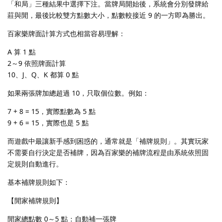
「和局」三種結果中選擇下注。當牌局開始後，系統會分別發牌給
莊與閒，最後比較雙方點數大小，點數較接近 9 的一方即為勝出。
百家樂牌面計算方式也相當容易理解：
A 算 1 點
2～9 依照牌面計算
10、J、Q、K 都算 0 點
如果兩張牌加總超過 10，只取個位數。例如：
7 + 8 = 15，實際點數為 5 點
9 + 6 = 15，實際也是 5 點
而遊戲中最讓新手感到困惑的，通常就是「補牌規則」。其實玩家
不需要自行決定是否補牌，因為百家樂的補牌流程是由系統依照固
定規則自動進行。
基本補牌規則如下：
【閒家補牌規則】
閒家總點數 0～5 點：自動補一張牌