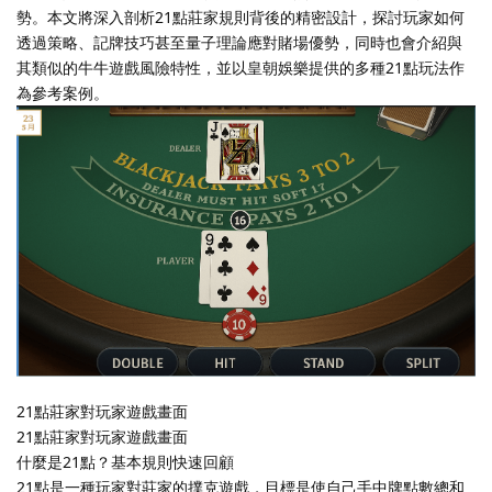
勢。本文將深入剖析21點莊家規則背後的精密設計，探討玩家如何
透過策略、記牌技巧甚至量子理論應對賭場優勢，同時也會介紹與
其類似的牛牛遊戲風險特性，並以皇朝娛樂提供的多種21點玩法作
為參考案例。
21點莊家對玩家遊戲畫面
21點莊家對玩家遊戲畫面
什麼是21點？基本規則快速回顧
21點是一種玩家對莊家的撲克遊戲，目標是使自己手中牌點數總和