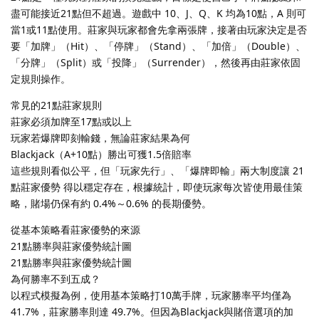
盡可能接近21點但不超過。遊戲中 10、J、Q、K 均為10點，A 則可
當1或11點使用。莊家與玩家都會先拿兩張牌，接著由玩家決定是否
要「加牌」（Hit）、「停牌」（Stand）、「加倍」（Double）、
「分牌」（Split）或「投降」（Surrender），然後再由莊家依固
定規則操作。
常見的21點莊家規則
莊家必須加牌至17點或以上
玩家若爆牌即刻輸錢，無論莊家結果為何
Blackjack（A+10點）勝出可獲1.5倍賠率
這些規則看似公平，但「玩家先行」、「爆牌即輸」兩大制度讓 21
點莊家優勢 得以穩定存在，根據統計，即使玩家每次皆使用最佳策
略，賭場仍保有約 0.4%～0.6% 的長期優勢。
從基本策略看莊家優勢的來源
21點勝率與莊家優勢統計圖
21點勝率與莊家優勢統計圖
為何勝率不到五成？
以程式模擬為例，使用基本策略打10萬手牌，玩家勝率平均僅為
41.7%，莊家勝率則達 49.7%。但因為Blackjack與賭倍選項的加