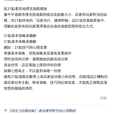
從21點看其他撲克遊戲風險
像牛牛遊戲等撲克類遊戲同樣涉及點數大小、莊家與玩家對決的結
構，但21點特有的「玩家先行、爆牌即輸」設計使其風險更集中。
理解此差異有助玩家選擇適合自身的遊戲型態與投注方式。
21點基本策略表圖解
21點基本策略表圖解
總結：21點技巧與心態並重
掌握基本策略：背熟策略表並避免直覺操作
理性加倍與分牌：避開無效的賭倍或分牌
資金控管：設定風險上限與停利目標
娛樂心態為主：不以盈利為唯一目標
雖然21點遊戲在數學上為玩家提供最小的劣勢，但賭場設計機制仍
讓莊家佔有主動。唯有策略、技巧與紀律並進，才能真正挑戰這場
智慧與風險的博弈。
回复
于
【四支刀必勝攻略】-教你看穿對手的心理戰術!