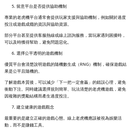
留意平台是否提供協助機制
專業的老虎機平台通常會提供玩家支援與協助機制，例如關於過度
投注或遊戲成癮的資訊與協助資源。
部分平台甚至提供客服熱線或線上諮詢服務，當玩家遇到困擾時，
可以及時獲得幫助，避免問題惡化。
選擇公平透明的遊戲機制
優質平台會清楚說明遊戲的隨機數生成（RNG）機制，確保遊戲結
果是公平且隨機的。
了解遊戲本質後，可以減少「下一把一定會贏」的錯誤心理，避免
衝動下注。同時建議選擇規則簡單、玩法清楚的老虎機遊戲，避免
因複雜的獎勵結構而產生過度投注。
建立健康的遊戲觀念
最重要的是建立正確的遊戲心態。線上老虎機應該被視為娛樂活
動，而不是賺錢工具。