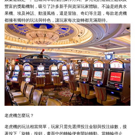
豐富的獎勵機制，吸引了許多新手與資深玩家體驗。不論是經典水
果機、埃及神話、動漫風格，還是冒險、奇幻等主題，每款老虎機
都擁有獨特的玩法與特色，讓玩家每次旋轉都充滿期待。
老虎機怎麼玩？
老虎機的玩法相當簡單，玩家只需先選擇投注金額與投注線數，接
著按下「旋轉」按鈕，畫面中的轉輪便會開始轉動。當轉輪停止