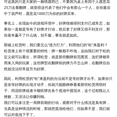
可这真的只是大家的一厢情愿而已，不要因为桌上有四个人愿意花
25刀去看翻牌，就觉得这代表了他们中会有那么一个人，在你最后
中了葫芦时，愿意花1000刀为你的好牌买单。
事实上，在现如今的游戏环境中，好牌很难得到支付已成常态，如
果你一直都是等有了好牌才行动，然后拿了好牌又得不到支付，那
你基本赢不了什么钱，别不服，事实就是如此。
那碰上松货时，我们要怎么“借力打力”，利用他们的“松”来盈利？
松货身上有个很重要的特性：牌一般都不咋地，这由我们对于松的
定义就可以看出，所谓松货，就是那些翻牌前范围宽，连烂牌都常
用来入局的玩家，这些牌型在翻牌前的牌力不怎么样，在翻牌后自
然就没法经常提升为好牌。
因此，利用松货的“松”来盈利的办法就不是等好牌才出手。如果你只
是坐等好牌的出现才动手，你就只能眼睁睁看着那些松货用弱对
子、同花听牌或者卡顺听牌在各个底池中搅混水，这个过程既让人
挫败，又没法让你赚到钱。
我们可以多注意一局牌前期的行动，观察对手什么情况是真有牌，
当真是这种情况的时候，那就把底池给他们，但如果不是，我们就
可以对底池下手了。