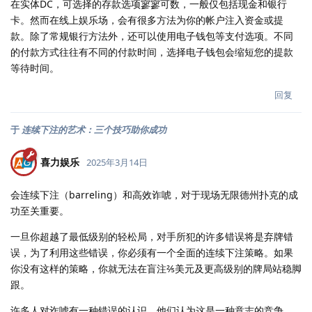
在实体DC，可选择的存款选项寥寥可数，一般仅包括现金和银行
卡。然而在线上娱乐场，会有很多方法为你的帐户注入资金或提
款。除了常规银行方法外，还可以使用电子钱包等支付选项。不同
的付款方式往往有不同的付款时间，选择电子钱包会缩短您的提款
等待时间。
回复
于
连续下注的艺术：三个技巧助你成功
喜力娱乐
2025年3月14日
会连续下注（barreling）和高效诈唬，对于现场无限德州扑克的成
功至关重要。
一旦你超越了最低级别的轻松局，对手所犯的许多错误将是弃牌错
误，为了利用这些错误，你必须有一个全面的连续下注策略。如果
你没有这样的策略，你就无法在盲注⅖美元及更高级别的牌局站稳脚
跟。
许多人对诈唬有一种错误的认识。他们认为这是一种意志的竞争。