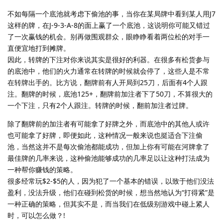
不如每隔一个底池就考虑下偷池的事，当你在某局牌中看到某人用J7
这样的牌，在J-9-3-A-8的面上赢了一个底池，这说明你可能又错过
了一次赢钱的机会。别再做围观群众，眼睁睁看着两位松的对手一
直便宜地打到摊牌。
因此，转牌的下注对你来说其实是很好的利器。在很多有松货参与
的底池中，他们的火力通常在转牌的时候就会停了，这些人是不常
在转牌出手的。比方说，翻牌前有人开局到25刀，后面有4个人跟
注。翻牌的时候，底池125+，翻牌前加注者下了50刀，不算很大的
一个下注，只有2个人跟注。转牌的时候，翻前加注者过牌。
除了翻牌前的加注者有可能拿了好牌之外，而底池中的其他人或许
也可能拿了好牌，即便如此，这种情况一般来说也挺适合下注偷
池，当然这并不是每次偷池都能成功，但加上你有可能在河牌拿了
最佳牌的几率来说，这种偷池能够成功的几率足以让这种打法成为
一种帮你赚钱的策略。
很多经常玩$2-$5的人，因为犯了一个基本的错误，以致于他们没法
盈利，没法升级，他们在碰到松货的时候，想当然地认为“打得紧”是
一种正确的策略，但其实不是，而当我们在低级别游戏中碰上紧人
时，可以怎么做？!