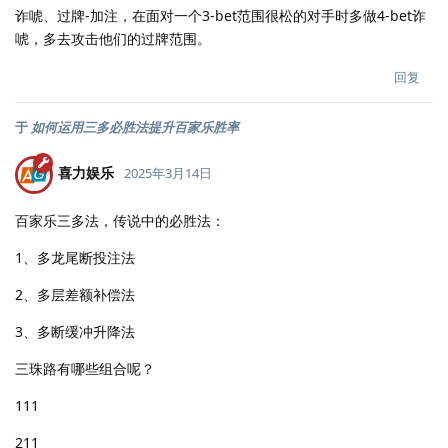
诈唬、过牌-加注，在面对一个3-bet范围很松的对手时多做4-bet诈
唬，多去攻击他们的过牌范围。
回复
于
如何运用三多必胜法提升百家乐胜率
喜力娱乐
2025年3月14日
百家乐三多法，传说中的必胜法：
1、多龙尾断投注法
2、多层差额补偿法
3、多断缓冲升降法
三珠路有哪些组合呢？
111
211