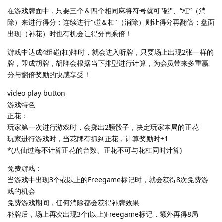
在游戏牌面中，只要三个＆四个相同麻将符号就可"碰"、“杠”（消
除）来进行得分；连续进行"碰＆杠"（消除）则让得分再翻倍；盘面
出现（补花）时也有机会让得分再乘倍！
游戏中达成4组碰(杠)牌时，就会进入听牌，只要场上出现2张一样的
牌，即成胡牌，胡牌会根据当下排型进行计算，为会员带来多重赢
分与翻倍奖励的快感享受！
video play button
游戏特色
正花：
玩家第一次进行游戏时，会掷出2颗骰子，决定玩家本局的正花
玩家进行游戏时，当花牌有抓到正花，计算奖励时+1
*(八仙过海不计算正花的台数、正花不可与花杠同时计算)
免费游戏：
当游戏中出现3个或以上的Freegame标记时，就会获得8次免费游
戏的机会
免费游戏期间，任何消除都会获得补牌效果
补牌后，场上再次出现3个(以上)Freegame标记，额外再得8局