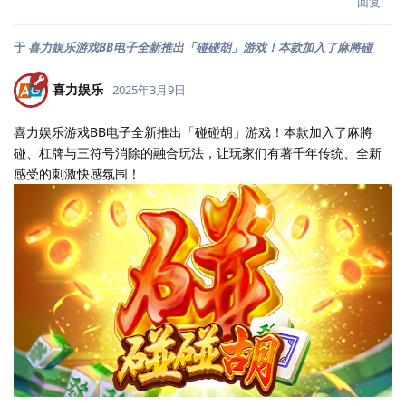
回复
于
喜力娱乐游戏BB电子全新推出「碰碰胡」游戏！本款加入了麻將碰
喜力娱乐
2025年3月9日
喜力娱乐游戏BB电子全新推出「碰碰胡」游戏！本款加入了麻將
碰、杠牌与三符号消除的融合玩法，让玩家们有著千年传统、全新
感受的刺激快感氛围！