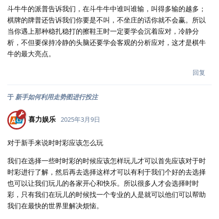
斗牛牛的派普告诉我们，在斗牛牛中谁叫谁输，叫得多输的越多；
棋牌的牌普还告诉我们你要是不叫，不坐庄的话你就不会赢。所以
当你遇上那种稳扎稳打的擦鞋王时一定要学会沉着应对，冷静分
析，不但要保持冷静的头脑还要学会客观的分析应对，这才是棋牛
牛的最大亮点。
回复
于
新手如何利用走势图进行投注
喜力娱乐
2025年3月9日
对于新手来说时时彩应该怎么玩
我们在选择一些时时彩的时候应该怎样玩儿才可以首先应该对于时
时彩进行了解，然后再去选择这样才可以有利于我们个好的去选择
也可以让我们玩儿的各家开心和快乐。所以很多人才会选择时时
彩，只有我们在玩儿的时候找一个专业的人是就可以他们可以帮助
我们在最快的世界里解决烦恼。