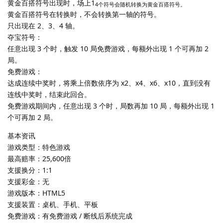
黄金百搭符号出现时，场上1
4个符号会随机转换为黄金百搭符号。
黄金百搭符号在转换时，不会转换第一轴的符号。
只出现在 2、3、4 轴。
夺宝符号：
任意出现 3 个时，触发 10 局免费游戏，每额外出现 1 个可再加 2
局。
免费游戏：
达成连续中奖时，将乘上倍数依序为 x2、x4、x6、x10，直到没有
连线中奖时，结束此回合。
免费游戏期间内，任意出现 3 个时，局数再加 10 局，每额外出现 1
个可再加 2 局。
基本资讯
游戏类型：特色游戏
最高赔率：25,600倍
支援换分：1:1
支援彩金：无
游戏版本：HTML5
支援装置：桌机、手机、平板
免费游戏：有免费游戏 / 断线后系统完成