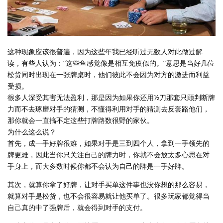
这种现象应该很普遍，因为这些年我已经听过无数人对此做过解
读，有些人认为：“这些鱼感觉像是相互免疫似的。”意思是当好几位
松货同时出现在一张牌桌时，他们彼此不会因为对方的激进而利益
受损。
很多人深受其害无法盈利，那是因为如果你还用½刀那套只顾判断牌
力而不去琢磨对手的猜测，不懂得利用对手的猜测去反套路他们，
那你就会一直搞不定这些打牌路数很野的家伙。
为什么这么说？
首先，成一手好牌很难，如果对手是三到四个人，拿到一手领先的
牌更难，因此当你只关注自己的牌力时，你就不会放太多心思在对
手身上，而大多数时候你都不会认为自己的牌是一手好牌。
其次，就算你拿了好牌，让对手买单这件事也没你想的那么容易，
就算对手是松货，也不会很容易就让他买单了。很多玩家都觉得当
自己真的中了强牌后，就会得到对手的支付。