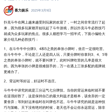
喜力娱乐
2025年3月9日
扑克斗牛在网上越来越受到玩家的欢迎了，一时之间非常流行了起
来，因为很多玩家都开始玩起了斗牛游戏，所以扑克斗牛必胜技巧
就成为众多玩家的焦点。很多人都想学习一招半式，下面小编给大
家介绍几种必胜技巧：
1、在斗牛牛中分牌3、4和5之类的单张小牌时，坐庄一定很吃苦。
在斗牛牛中，不论是三人还是四人玩，只要分牌时你拿到3、4、5等
之类的单张小牌时，就不要叫牌了。此时叫牌吃苦的几率是很大
的。因为单张的小牌是很难脱手的，万一在遇上三张多配的底牌就
更难办了。
2、背运时等好运，好运时不连庄。
斗牛牛中讲究的就是三分运气七分牌技。当你的背运来临时就不要
在逞强好胜了，这是保持自己的最大利益才是根本，该舍弃的一定
要舍弃；等到好运来临时在叫牌也不迟。斗牛牛讲究的就是这种技
巧与策略。天下没有绝对的时候，老天也不会让你永远背运，除非