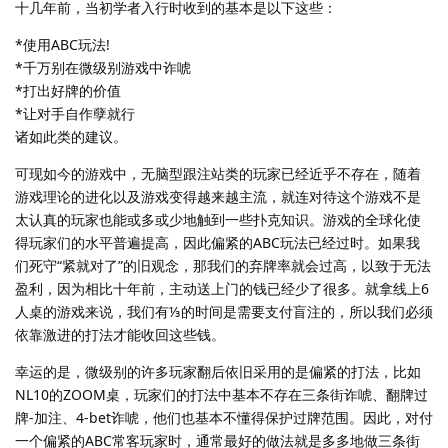
十几年前，当初学者入行时收到的基本是以下这些：
*使用ABC玩法!
*千万别在微级别游戏中诈唬
*打出好牌的价值
*让对手自作孽就行
诸如此类的建议。
可现如今的游戏中，无脑型跟注站类的玩家已经近乎不存在，随着
游戏理论的进化以及游戏变得越来越主流，就连对待这个游戏不是
太认真的玩家也能或多或少地触到一些扑克知识。游戏的全球化使
得玩家们的水平普遍提高，因此偏紧的ABC玩法已经过时。如果我
们死守“紧就对了”的旧观念，那我们的弃牌率就会过高，以致于无法
盈利，因为相比十年前，主动送上门的钱已经少了很多。就拿线上6
人桌的游戏来说，我们有⅓的时间是需要支付盲注的，所以我们必须
依靠激进的打法才能收回这些钱。
幸运的是，微级别的许多玩家翻后依旧采用的是偏紧的打法，比如
NL10的ZOOM桌，玩家们的打法中基本不存在三条街诈唬、翻牌过
牌-加注、4-bet诈唬，他们也基本不懂得保护过牌范围。因此，对付
一个偏紧的ABC常客玩家时，通常最好的做法就是多多地做三条街