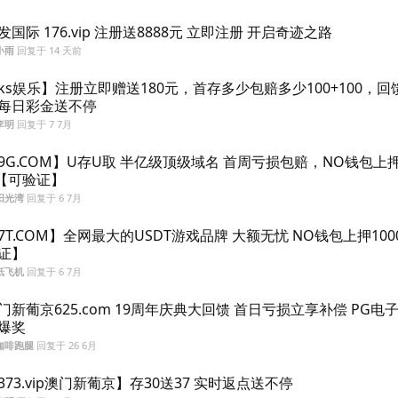
发国际 176.vip 注册送8888元 立即注册 开启奇迹之路
小雨
回复于
14 天前
ks娱乐】注册立即赠送180元，首存多少包赔多少100+100，
每日彩金送不停
李明
回复于
7 7月
9G.COM】U存U取 半亿级顶级域名 首周亏损包赔，NO钱包上押
【可验证】
阳光湾
回复于
6 7月
7T.COM】全网最大的USDT游戏品牌 大额无忧 NO钱包上押10
证】
纸飞机
回复于
6 7月
门新葡京625.com 19周年庆典大回馈 首日亏损立享补偿 PG电子
爆奖
咖啡跑腿
回复于
26 6月
373.vip澳门新葡京】存30送37 实时返点送不停