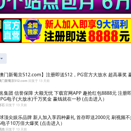
澳门新葡京512.com】注册即送512，PG官方大放水 超高暴奖 
澳门新葡京512.​com
回复于
13 天前
名集团 信誉保障 大额无忧 下载官网APP 趣抢红包8888元 注册即
 PG电子(大放水)千万奖金 赢钱就在一秒 (点击进入）
河石
回复于
13 天前
球顶尖娱乐品牌 新人加入享四种豪礼 首存即送2000元 刷视频
G电子10万倍大爆奖 (点击进入）
周杰
回复于
13 天前