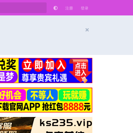
注册
登录