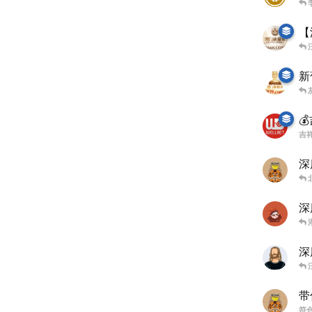
【
新

吉
深
深
深
带
符