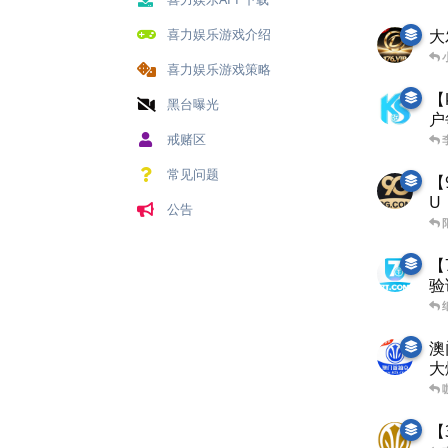
喜力娱乐游戏介绍
大
喜力娱乐游戏策略
【
黑台曝光
户
戒赌区
常见问题
【
U
公告
【
验
澳
大
【