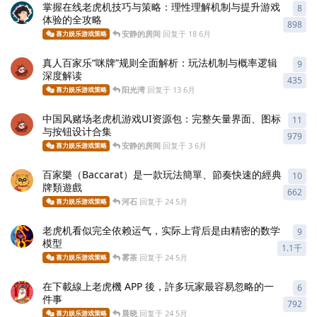
掌握在线老虎机技巧与策略：理性理解机制与提升游戏
8
8
条
体验的全攻略
898
安静的房间
回复于
18 6月
喜力娱乐游戏策略
真人百家乐“咪牌”规则全面解析：玩法机制与概率逻辑
9
9
条
深度解读
435
阳光湾
回复于
13 6月
喜力娱乐游戏策略
中国风赌场老虎机游戏UI资源包：完整矢量界面、图标
11
11
与按钮设计合集
979
安静的房间
回复于
3 6月
喜力娱乐游戏策略
百家樂（Baccarat）是一款玩法簡單、節奏快速的經典
10
10
牌類遊戲
662
河石
回复于
24 5月
喜力娱乐游戏策略
老虎机看似完全依赖运气，实际上背后是由精密的数学
9
9
条
模型
1.1千
雾茶
回复于
24 5月
喜力娱乐游戏策略
在下載線上老虎機 APP 後，許多玩家最容易忽略的一
6
6
条
件事
792
晨晓
回复于
24 5月
喜力娱乐游戏策略