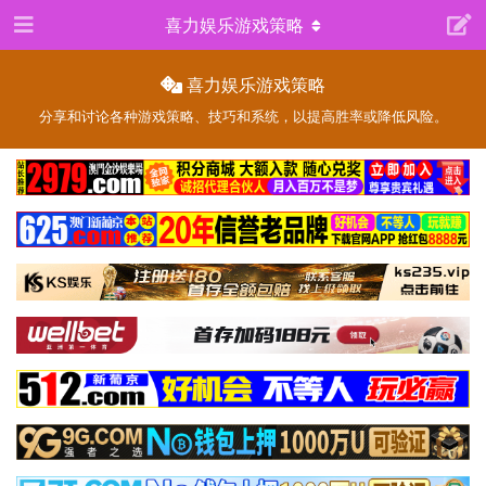
喜力娱乐游戏策略
喜力娱乐游戏策略
分享和讨论各种游戏策略、技巧和系统，以提高胜率或降低风险。